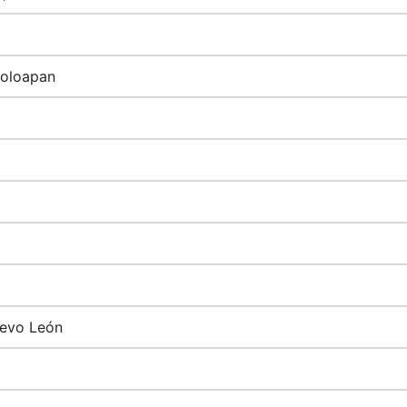
coloapan
uevo León