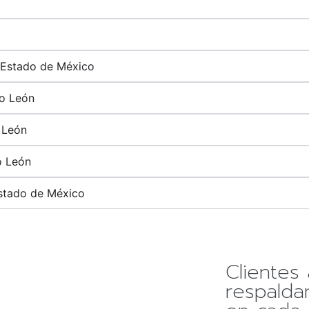
 Estado de México
vo León
 León
o León
stado de México
Clientes 
respalda